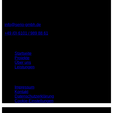
Serio Planungsbüro GmbH
Homburger Str. 97
61118 Bad Vilbel
info@serio-gmbh.de
+49 (0) 6101 / 989 88 61
Menü
Startseite
Projekte
Über uns
Leistungen
Rechtliches
Impressum
Kontakt
Datenschutzerklärung
Cookie-Einstellungen