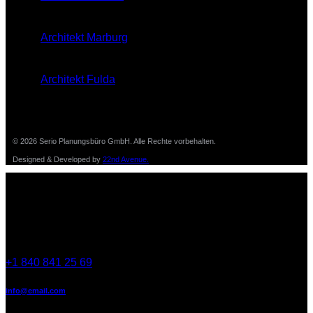
Architekt Marburg
Architekt Fulda
© 2026 Serio Planungsbüro GmbH. Alle Rechte vorbehalten.
Designed & Developed by
22nd Avenue.
Germany —
785 15h Street, Office 478
Berlin, De 81566
+1 840 841 25 69
info@email.com