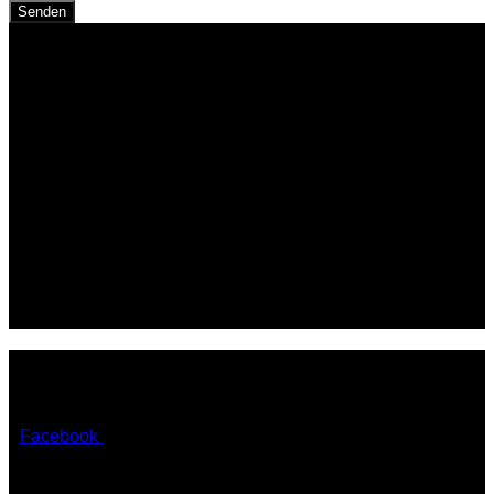
Senden
Ihr Partner für
Architektur &
Ingenieurwesen
Seit 1992 verwirklichen wir private, gewerbliche und
kommunale Bauvorhaben – individuell, kostensicher
und nachhaltig.
Facebook
Instagram
Google
Kontaktdaten